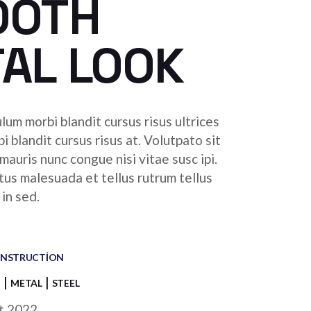
OOTH
AL LOOK
lum morbi blandit cursus risus ultrices
bi blandit cursus risus at. Volutpato sit
auris nunc congue nisi vitae susc ipi.
tus malesuada et tellus rutrum tellus
in sed.
NSTRUCTION
N
METAL
STEEL
t 2022