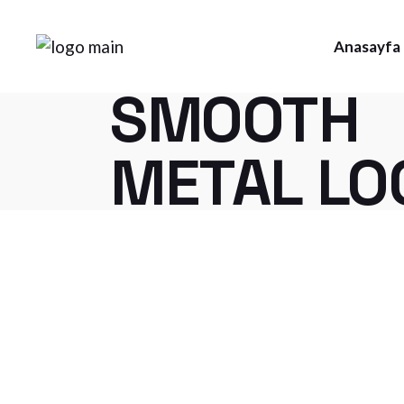
Skip
to
the
Anasayfa
content
SMOOTH
METAL LO