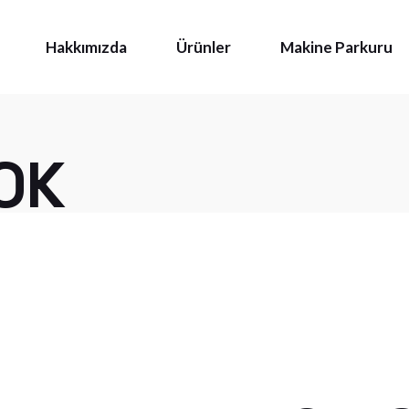
Hakkımızda
Ürünler
Makine Parkuru
Pirinç Ürünler
OK
Paslanmaz Ürünler
Muhtelif Ürünler