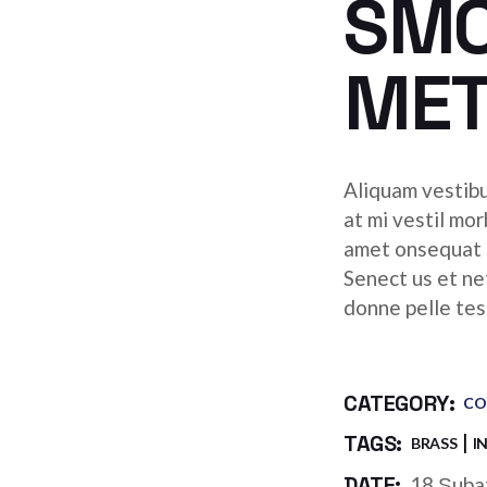
SM
MET
Aliquam vestibu
at mi vestil mor
amet onsequat m
Senect us et ne
donne pelle tes 
CATEGORY:
CO
TAGS:
BRASS
I
DATE:
18 Şuba